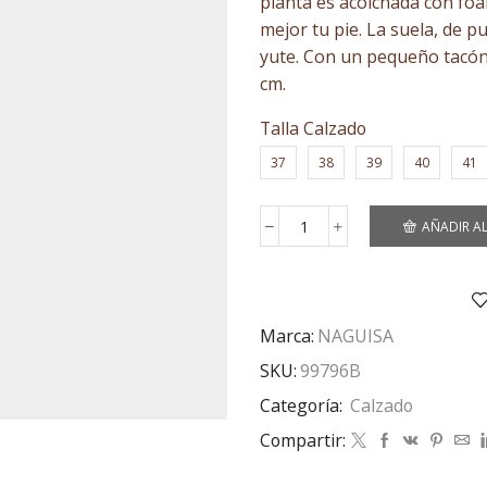
planta es acolchada con foa
125,00 €.
62,50 
mejor tu pie. La suela, de p
yute. Con un pequeño tacón y
cm.
Talla Calzado
37
38
39
40
41
AÑADIR A
Alpargata
Viridis
Beige/Oliva
cantidad
Marca:
NAGUISA
SKU:
99796B
Categoría:
Calzado
Compartir: