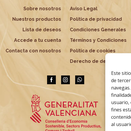
producto
product
Sobre nosotros
Aviso Legal
Nuestros productos
Política de privacidad
Lista de deseos
Condiciones Generales
Accede a tu cuenta
Términos y Condiciones
Contacta con nosotros
Política de cookies
Derecho de desistimient
Este siti
de terce
Facebook
Instagram
Whatsapp
navegas.
finalida
usuario,
fines est
contenid
al usuar