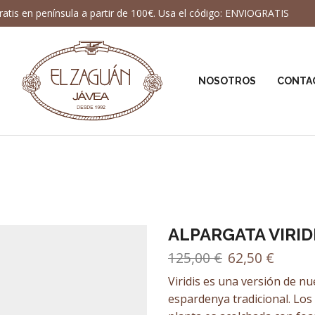
ratis en península a partir de 100€. Usa el código: ENVIOGRATIS
NOSOTROS
CONTA
ALPARGATA VIRID
El
El
125,00
€
62,50
€
precio
precio
Viridis es una versión de nu
original
actual
espardenya tradicional. Los 
era:
es: