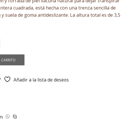
m y forrada de piel vacuna natural para dejar transpirar
€.
untera cuadrada, está hecha con una trenza sencilla de
 suela de goma antideslizante. La altura total es de 3,5
L CARRITO
Añadir a la lista de deseos