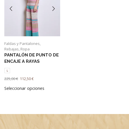
pueden
elegir
elegir
en
en
la
la
página
página
de
de
producto
producto
Faldas y Pantalones
,
Rebajas
,
Ropa
PANTALÓN DE PUNTO DE
ENCAJE A RAYAS
L
El
El
225,00
€
112,50
€
precio
precio
Este
Seleccionar opciones
original
actual
producto
era:
es:
tiene
225,00 €.
112,50 €.
múltiples
variantes.
Las
opciones
se
pueden