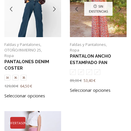
SIN
EXISTENCIAS
Faldas y Pantalones
,
Faldas y Pantalones
,
OTOÑO/INVIERNO 25
,
Ropa
Ropa
PANTALON ANCHO
PANTALONES DENIM
ESTAMPADO PAN
COSTER
S
M
L
XL
34
36
38
El
El
89,00
€
53,40
€
El
El
precio
precio
Este
129,00
€
64,50
€
Seleccionar opciones
precio
precio
Este
original
actual
producto
Seleccionar opciones
original
actual
producto
era:
es:
tiene
era:
es:
tiene
89,00 €.
53,40 €.
múltiples
129,00 €.
64,50 €.
múltiples
variantes.
variantes.
Las
Las
opciones
OFERTA
50%
opciones
se
se
pueden