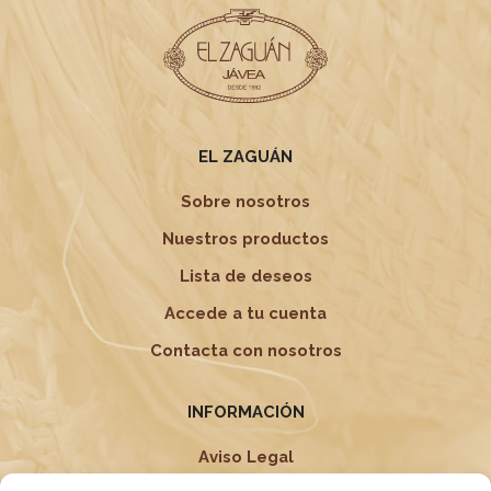
elegir
en
la
página
de
producto
EL ZAGUÁN
Sobre nosotros
Nuestros productos
Lista de deseos
Accede a tu cuenta
Contacta con nosotros
INFORMACIÓN
Aviso Legal