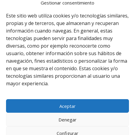
Política de privacidad
Gestionar consentimiento
Condiciones Generales
Este sitio web utiliza cookies y/o tecnologías similares,
Términos y Condiciones
propias y de terceros, que almacenan y recuperan
información cuando navegas. En general, estas
Política de cookies
tecnologías pueden servir para finalidades muy
Derecho de desistimiento
diversas, como por ejemplo reconocerte como
usuario, obtener información sobre sus hábitos de
navegación, fines estadísticos o personalizar la forma
Facebook
Instagram
Whatsapp
en que se muestra el contenido. Estas cookies y/o
tecnologías similares proporcionan al usuario una
mayor experiencia.
Aceptar
Denegar
0
Configurar
Copyright © 2022 - Zapatería El Zaguán.