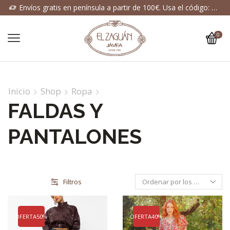
OGRATIS
Envíos gratis en península a partir de 100€. Usa el código: ENVIOGRATIS
0
Inicio
Shop
Ropa
FALDAS Y
PANTALONES
Filtros
OFERTA
50%
OFERTA
40%