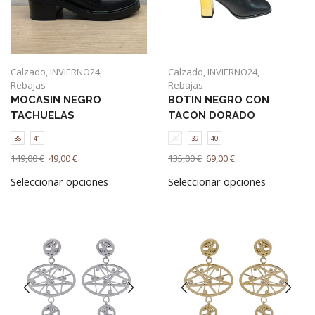
Calzado
,
INVIERNO24
,
Calzado
,
INVIERNO24
,
Rebajas
Rebajas
MOCASIN NEGRO
BOTIN NEGRO CON
TACHUELAS
TACON DORADO
36
41
38
39
40
El
El
El
El
149,00
€
49,00
€
135,00
€
69,00
€
precio
precio
Este
precio
precio
Este
Seleccionar opciones
Seleccionar opciones
original
actual
producto
original
actual
producto
era:
es:
tiene
era:
es:
tiene
149,00 €.
49,00 €.
múltiples
135,00 €.
69,00 €.
múltiples
variantes.
variantes.
Las
Las
opciones
opciones
se
se
pueden
pueden
elegir
elegir
en
en