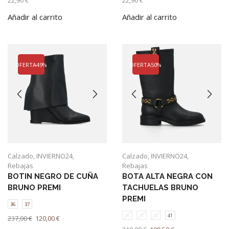
Añadir al carrito
Añadir al carrito
OFERTA
49%
OFERTA
50%
Calzado
,
INVIERNO24
,
Calzado
,
INVIERNO24
,
Rebajas
Rebajas
BOTIN NEGRO DE CUÑA
BOTA ALTA NEGRA CON
BRUNO PREMI
TACHUELAS BRUNO
PREMI
36
37
36
39
40
41
El
El
237,00
€
120,00
€
precio
precio
Este