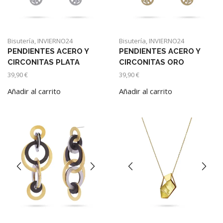
la
la
página
página
de
de
producto
producto
Bisutería
,
INVIERNO24
Bisutería
,
INVIERNO24
PENDIENTES ACERO Y
PENDIENTES ACERO Y
CIRCONITAS PLATA
CIRCONITAS ORO
39,90
€
39,90
€
Añadir al carrito
Añadir al carrito