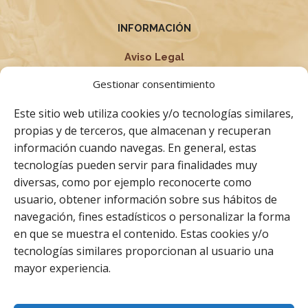
INFORMACIÓN
Aviso Legal
Política de privacidad
Gestionar consentimiento
Condiciones Generales
Este sitio web utiliza cookies y/o tecnologías similares,
Términos y Condiciones
propias y de terceros, que almacenan y recuperan
información cuando navegas. En general, estas
Política de cookies
tecnologías pueden servir para finalidades muy
Derecho de desistimiento
diversas, como por ejemplo reconocerte como
usuario, obtener información sobre sus hábitos de
navegación, fines estadísticos o personalizar la forma
Facebook
Instagram
Whatsapp
en que se muestra el contenido. Estas cookies y/o
tecnologías similares proporcionan al usuario una
mayor experiencia.