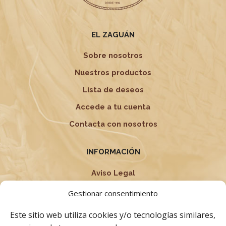
producto
de
producto
EL ZAGUÁN
Sobre nosotros
Nuestros productos
Lista de deseos
Accede a tu cuenta
Contacta con nosotros
INFORMACIÓN
Aviso Legal
Política de privacidad
Gestionar consentimiento
Condiciones Generales
Este sitio web utiliza cookies y/o tecnologías similares,
Términos y Condiciones