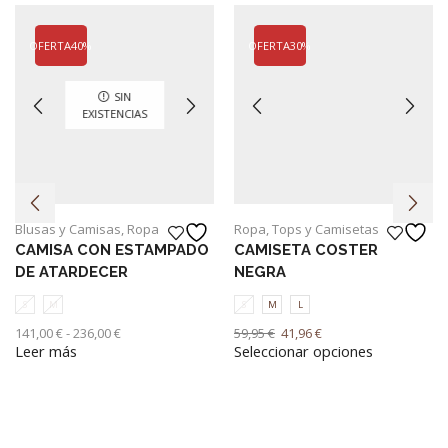
OFERTA
40%
OFERTA
30%
SIN
EXISTENCIAS
Blusas y Camisas
,
Ropa
Ropa
,
Tops y Camisetas
CAMISA CON ESTAMPADO
CAMISETA COSTER
DE ATARDECER
NEGRA
S
M
S
M
L
Rango
El
El
141,00
€
-
236,00
€
59,95
€
41,96
€
Leer más
Seleccionar opciones
de
precio
precio
Este
precios:
original
actual
producto
desde
era:
es:
tiene
141,00 €
59,95 €.
41,96 €.
múltiples
hasta
variantes.
236,00 €
Las