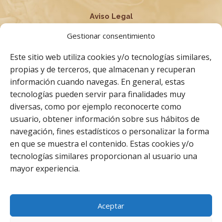
Aviso Legal
Política de privacidad
Gestionar consentimiento
Condiciones Generales
Este sitio web utiliza cookies y/o tecnologías similares,
Términos y Condiciones
propias y de terceros, que almacenan y recuperan
información cuando navegas. En general, estas
Política de cookies
tecnologías pueden servir para finalidades muy
Derecho de desistimiento
diversas, como por ejemplo reconocerte como
usuario, obtener información sobre sus hábitos de
navegación, fines estadísticos o personalizar la forma
Facebook
Instagram
Whatsapp
en que se muestra el contenido. Estas cookies y/o
tecnologías similares proporcionan al usuario una
mayor experiencia.
Aceptar