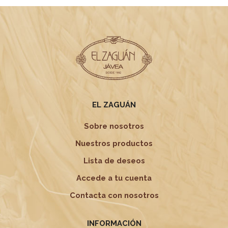
opciones
se
pueden
elegir
en
la
página
de
producto
EL ZAGUÁN
Sobre nosotros
Nuestros productos
Lista de deseos
Accede a tu cuenta
Contacta con nosotros
INFORMACIÓN