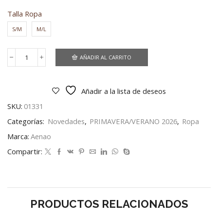
Talla Ropa
S/M
M/L
AÑADIR AL CARRITO
Camisa
de
manga
larga
Añadir a la lista de deseos
con
fondo
SKU:
01331
marino
Categorías:
Novedades
,
PRIMAVERA/VERANO 2026
,
Ropa
urbano
cantidad
Marca:
Aenao
Compartir:
PRODUCTOS RELACIONADOS