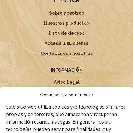
EL ZAGUÁN
Sobre nosotros
Nuestros productos
Lista de deseos
Accede a tu cuenta
Contacta con nosotros
INFORMACIÓN
Aviso Legal
Política de privacidad
Gestionar consentimiento
Condiciones Generales
Este sitio web utiliza cookies y/o tecnologías similares,
Términos y Condiciones
propias y de terceros, que almacenan y recuperan
información cuando navegas. En general, estas
Política de cookies
tecnologías pueden servir para finalidades muy
Derecho de desistimiento