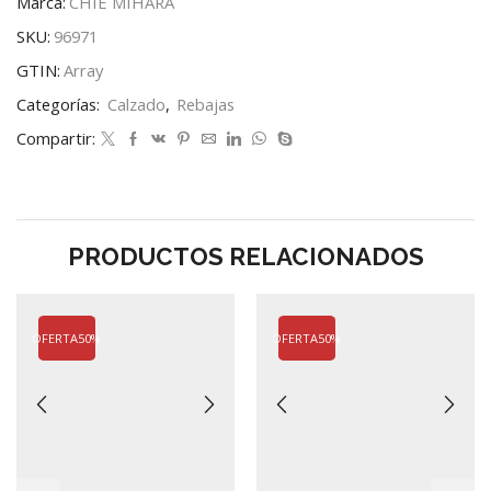
Marca:
CHIE MIHARA
SKU:
96971
GTIN:
Array
Categorías:
Calzado
,
Rebajas
Compartir:
PRODUCTOS RELACIONADOS
OFERTA
50%
OFERTA
50%