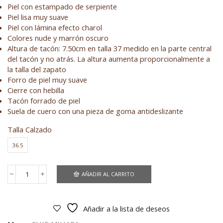
precio
precio
Piel con estampado de serpiente
original
actual
Piel lisa muy suave
era:
es:
Piel con lámina efecto charol
295,00 €.
147,50 €.
Colores nude y marrón oscuro
Altura de tacón: 7.50cm en talla 37 medido en la parte central
del tacón y no atrás. La altura aumenta proporcionalmente a
la talla del zapato
Forro de piel muy suave
Cierre con hebilla
Tacón forrado de piel
Suela de cuero con una pieza de goma antideslizante
Talla Calzado
36.5
AÑADIR AL CARRITO
Fatma
Brown
cantidad
Añadir a la lista de deseos