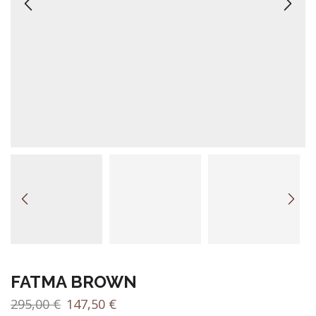
FATMA BROWN
El
El
295,00
€
147,50
€