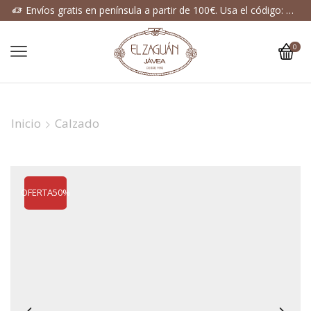
Envíos gratis en península a partir de 100€. Usa el código: ENVIOGRATIS
0
Inicio
Calzado
OFERTA
50%