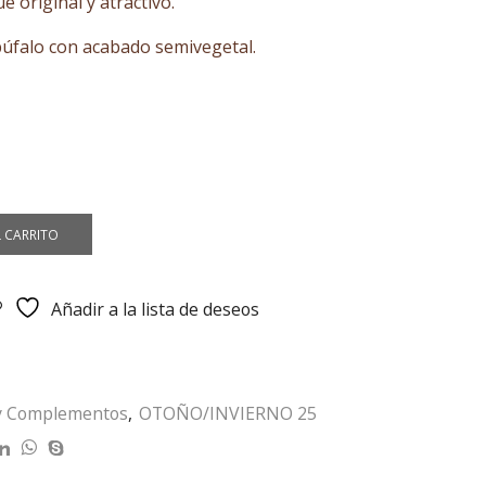
e original y atractivo.
20 €
ta
búfalo con acabado semivegetal.
00 €
L CARRITO
Añadir a la lista de deseos
y Complementos
,
OTOÑO/INVIERNO 25