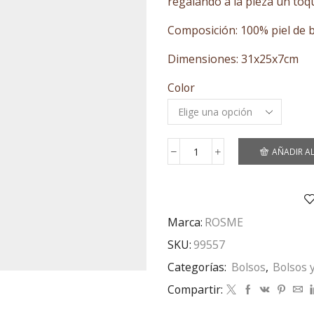
regalando a la pieza un toqu
103,
has
Composición: 100% piel de 
129,
Dimensiones: 31x25x7cm
Color
AÑADIR A
MOCHILA
PIEL
ROSME
cantidad
Marca:
ROSME
SKU:
99557
Categorías:
Bolsos
,
Bolsos 
Compartir: