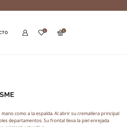
0
0
CTO
OSME
go
 mano como a la espalda. Al abrir su cremallera principal
ios:
es departamentos. Su frontal lleva la piel enrejada
de