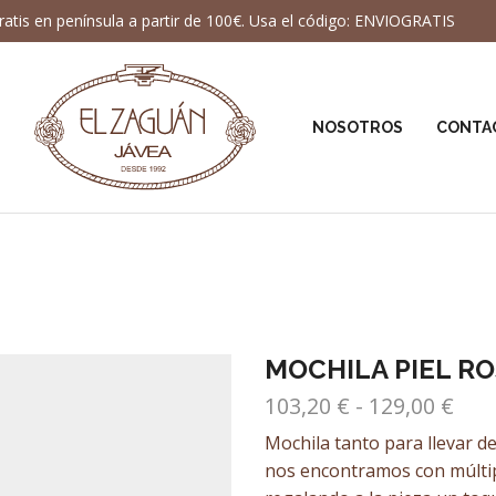
ratis en península a partir de 100€. Usa el código: ENVIOGRATIS
NOSOTROS
CONTA
MOCHILA PIEL R
Ran
103,20
€
-
129,00
€
de
Mochila tanto para llevar de
prec
nos encontramos con múltipl
des