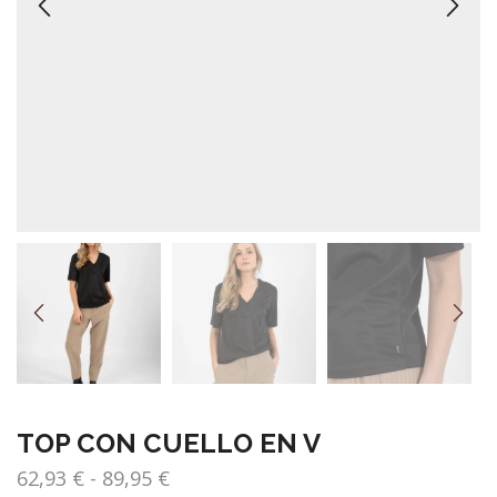
TOP CON CUELLO EN V
Rango
62,93
€
-
89,95
€