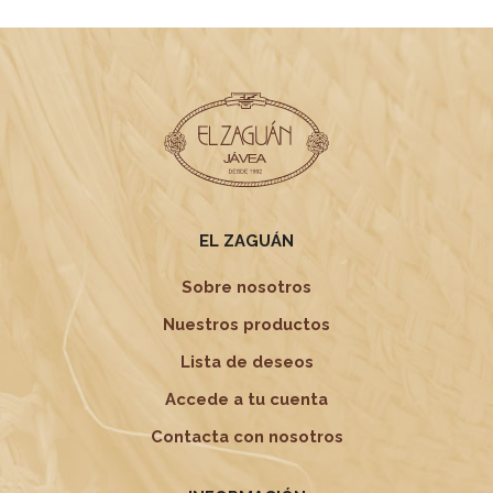
variantes.
hasta
variantes.
Las
310,00 €
Las
opciones
opciones
se
se
pueden
pueden
elegir
elegir
en
en
la
la
página
página
de
de
producto
producto
EL ZAGUÁN
Sobre nosotros
Nuestros productos
Lista de deseos
Accede a tu cuenta
Contacta con nosotros