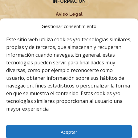
INFORMACIÓN
Aviso Legal
Política de privacidad
Gestionar consentimiento
Condiciones Generales
Este sitio web utiliza cookies y/o tecnologías similares,
Términos y Condiciones
propias y de terceros, que almacenan y recuperan
información cuando navegas. En general, estas
Política de cookies
tecnologías pueden servir para finalidades muy
Derecho de desistimiento
diversas, como por ejemplo reconocerte como
usuario, obtener información sobre sus hábitos de
navegación, fines estadísticos o personalizar la forma
Facebook
Instagram
Whatsapp
en que se muestra el contenido. Estas cookies y/o
tecnologías similares proporcionan al usuario una
mayor experiencia.
Aceptar