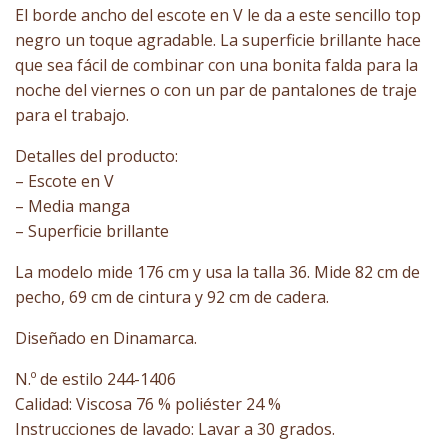
de
El borde ancho del escote en V le da a este sencillo top
precios:
negro un toque agradable. La superficie brillante hace
desde
62,93 €
que sea fácil de combinar con una bonita falda para la
hasta
noche del viernes o con un par de pantalones de traje
89,95 €
para el trabajo.
Detalles del producto:
– Escote en V
– Media manga
– Superficie brillante
La modelo mide 176 cm y usa la talla 36. Mide 82 cm de
pecho, 69 cm de cintura y 92 cm de cadera.
Diseñado en Dinamarca.
N.º de estilo 244-1406
Calidad: Viscosa 76 % poliéster 24 %
Instrucciones de lavado: Lavar a 30 grados.