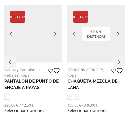
OFERTA
50%
OFERTA
50%
SIN
EXISTENCIAS
Faldas y Pantalones
,
OTOÑO/INVIERNO 25
,
Rebajas
,
Ropa
Ropa
PANTALÓN DE PUNTO DE
CHAQUETA MEZCLA DE
ENCAJE A RAYAS
LANA
L
40
42
El
El
Rango
225,00
€
112,50
€
155,00
€
-
310,00
€
Seleccionar opciones
Seleccionar opciones
precio
precio
Este
de
Este
original
actual
producto
precios:
producto
era:
es:
tiene
desde
tiene
225,00 €.
112,50 €.
múltiples
155,00 €
múltiples