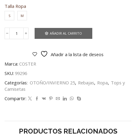
Talla Ropa
S
M
AÑADIR AL CARRITO
TOP
CON
CUELLO
EN
Añadir a la lista de deseos
V
cantidad
Marca:
COSTER
SKU:
99296
Categorías:
OTOÑO/INVIERNO 25
,
Rebajas
,
Ropa
,
Tops y
Camisetas
Compartir:
PRODUCTOS RELACIONADOS