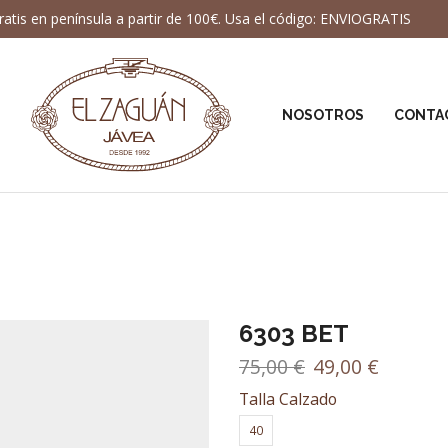
ratis en península a partir de 100€. Usa el código: ENVIOGRATIS
NOSOTROS
CONTA
6303 BET
El
El
75,00
€
49,00
€
precio
precio
Talla Calzado
original
actual
era:
es:
40