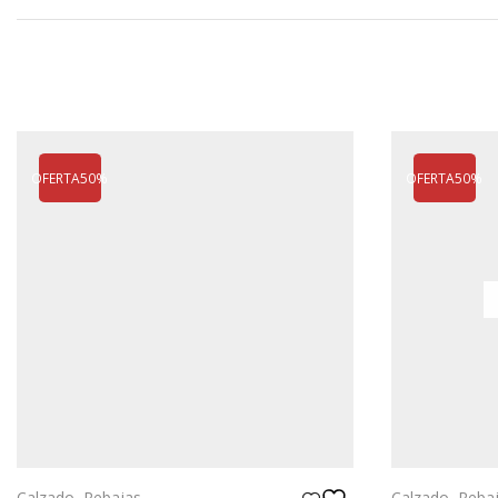
OFERTA
50%
OFERTA
50%
Calzado
,
Rebajas
Calzado
,
Reba