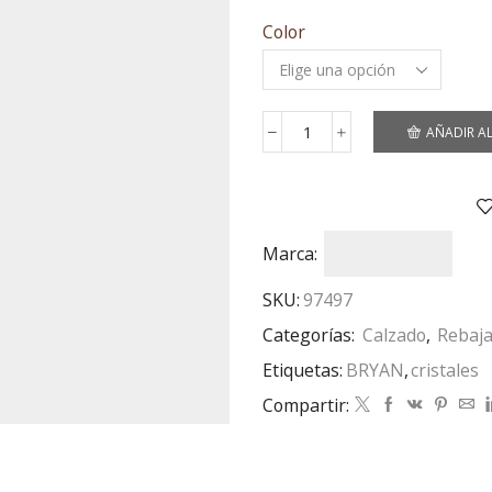
75,00 €.
49,00 €
Color
AÑADIR A
6303
Bet
cantidad
Marca:
SKU:
97497
Categorías:
Calzado
,
Rebaj
Etiquetas:
BRYAN
,
cristales
Compartir: