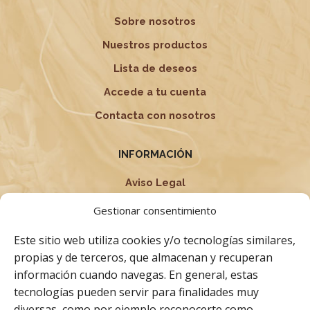
Sobre nosotros
Nuestros productos
Lista de deseos
Accede a tu cuenta
Contacta con nosotros
INFORMACIÓN
Aviso Legal
Política de privacidad
Gestionar consentimiento
Condiciones Generales
Este sitio web utiliza cookies y/o tecnologías similares,
Términos y Condiciones
propias y de terceros, que almacenan y recuperan
información cuando navegas. En general, estas
Política de cookies
tecnologías pueden servir para finalidades muy
Derecho de desistimiento
diversas, como por ejemplo reconocerte como